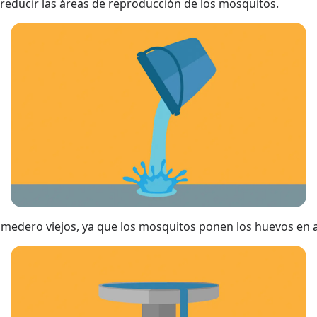
 reducir las áreas de reproducción de los mosquitos.
comedero viejos, ya que los mosquitos ponen los huevos en