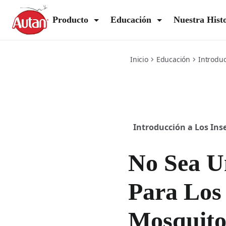
how-mosquitoes-find-you
Producto
Educación
Nuestra Hist
Inicio
Educación
Introduc
Introducción a Los Ins
No Sea U
Para Los
Mosquit