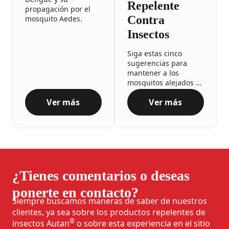
Repelente
propagación por el
Contra
mosquito Aedes.
Insectos
Siga estas cinco
sugerencias para
mantener a los
mosquitos alejados y
seguir el ritmo.
Ver más
Ver más
Dengue: Lo Que Debe Saber
Forma Correcta D
¿Tienes comentarios o deseas
ponerte en contacto?
Siempre buscamos maneras de saber de nuestros
clientes, ya sea sobre los productos repelentes de
®
insectos Autan
o sobre esta experiencia en el sitio