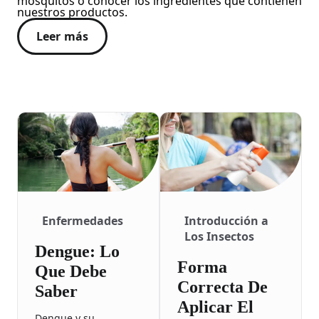
mosquitos o conocer los ingredientes que contienen
nuestros productos.
Leer más
Enfermedades
Introducción a
Los Insectos
Dengue: Lo
Forma
Que Debe
Correcta De
Saber
Aplicar El
Dengue y su